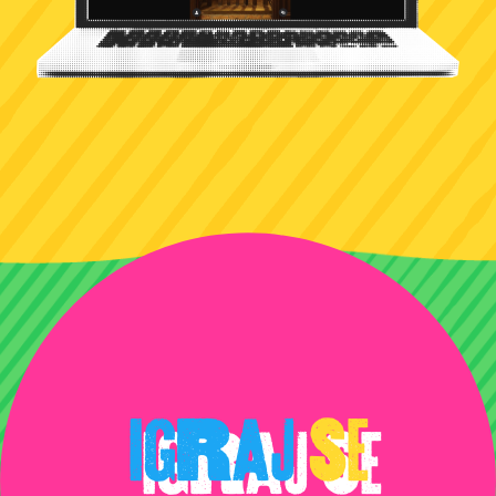
igraj
se