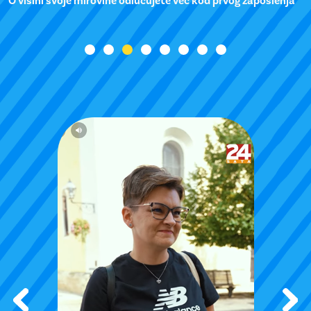
O visini svoje mirovine odlučujete već kod prvog zaposlenja