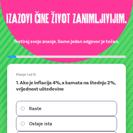
Izazovi čine život zanimljivijim.
Testiraj svoje znanje. Samo jedan odgovor je točan.
Pitanje 1 od 13
1. Ako je inflacija 4%, a kamata na štednju 2%,
Objašnjenje
vrijednost ušteđevine
Raste
Ostaje ista