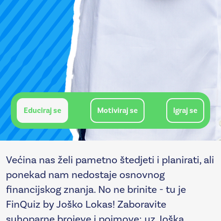
Educiraj se
Motiviraj se
Igraj se
Većina nas želi pametno štedjeti i planirati, ali
ponekad nam nedostaje osnovnog
financijskog znanja. No ne brinite - tu je
FinQuiz by Joško Lokas!
Zaboravite
suhoparne brojeve i pojmove; uz Joška