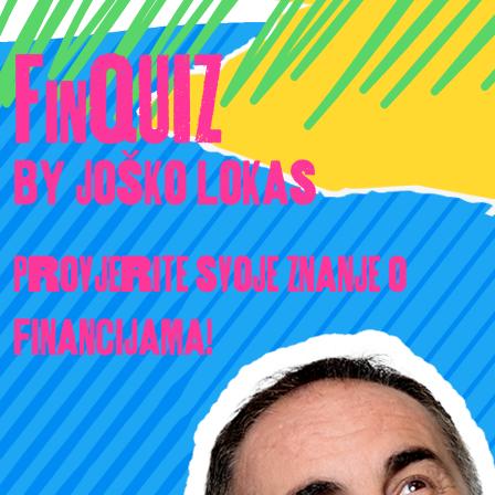
F
Quiz
in
by joško lokas
Provjerite svoje znanje o
financijama!