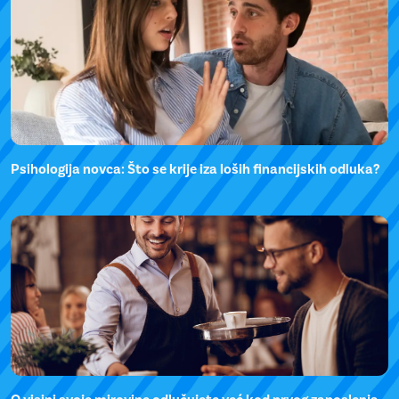
Psihologija novca: Što se krije iza loših financijskih odluka?